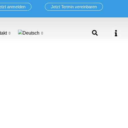
etzt anmelden
Jetzt Termin vereinbaren
takt
E