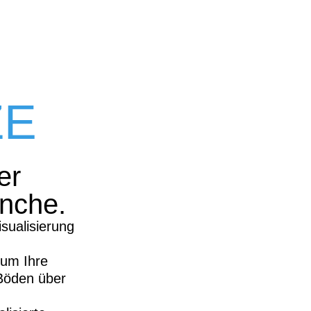
ZE
er
anche.
sualisierung
 um Ihre
 Böden über