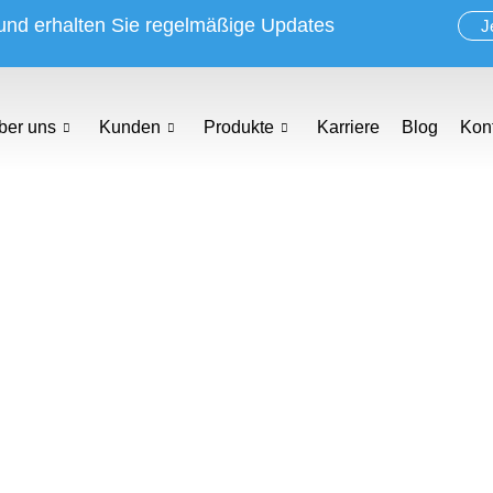
 und erhalten Sie regelmäßige Updates
J
ber uns
Kunden
Produkte
Karriere
Blog
Kon
ÜR KI-GESTÜTZT
SUALISIERUNG