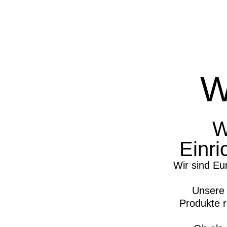
W
W
Einri
Wir sind Eu
Unsere 
Produkte r