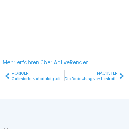
Mehr erfahren über ActiveRende
r
VORIGER
NÄCHSTER
Optimierte Materialdigitalisierung
Die Bedeutung von Lichtreflexionswerten im Interior Design