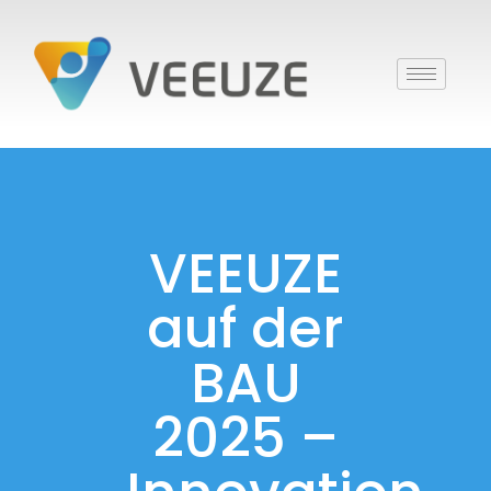
VEEUZE
auf der
BAU
2025 –