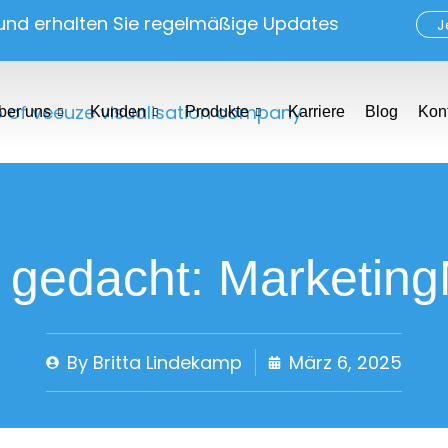
 und erhalten Sie regelmäßige Updates
J
ber uns
Kunden
Produkte
Karriere
Blog
Kon
 gedacht: Marketin
By
Britta Lindekamp
März 6, 2025