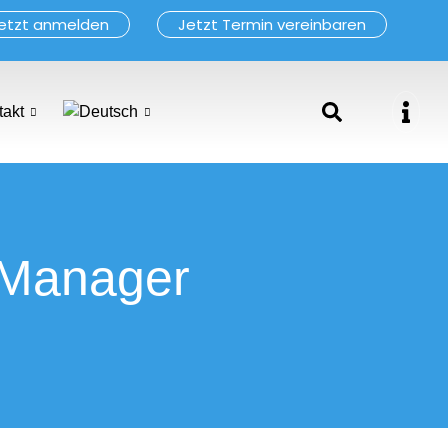
etzt anmelden
Jetzt Termin vereinbaren
takt
gManager