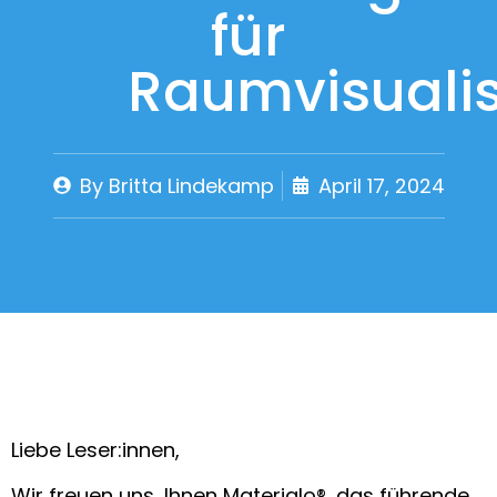
für
Raumvisuali
By
Britta Lindekamp
April 17, 2024
Liebe Leser:innen,
Wir freuen uns, Ihnen Materialo®, das führende