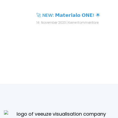
🚀 NEW: 𝗠𝗮𝘁𝗲𝗿𝗶𝗮𝗹𝗼 𝗢𝗡𝗘! 🌟
14. November 2023
Keine Kommentare