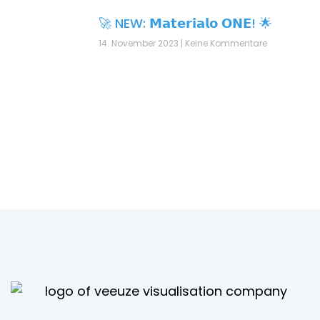
🚀 NEW: 𝗠𝗮𝘁𝗲𝗿𝗶𝗮𝗹𝗼 𝗢𝗡𝗘! 🌟
14. November 2023
Keine Kommentare