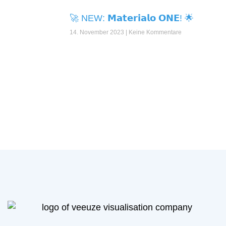
🚀 NEW: 𝗠𝗮𝘁𝗲𝗿𝗶𝗮𝗹𝗼 𝗢𝗡𝗘! 🌟
14. November 2023
Keine Kommentare