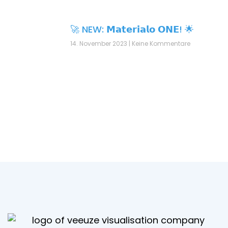
🚀 NEW: 𝗠𝗮𝘁𝗲𝗿𝗶𝗮𝗹𝗼 𝗢𝗡𝗘! 🌟
14. November 2023
Keine Kommentare