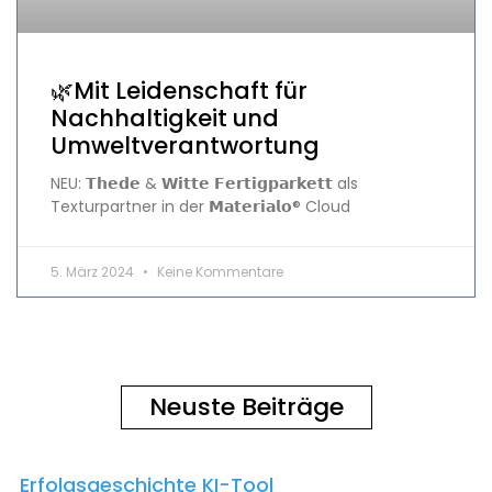
🌿Mit Leidenschaft für
Nachhaltigkeit und
Umweltverantwortung
NEU: 𝗧𝗵𝗲𝗱𝗲 & 𝗪𝗶𝘁𝘁𝗲 𝗙𝗲𝗿𝘁𝗶𝗴𝗽𝗮𝗿𝗸𝗲𝘁𝘁 als
Texturpartner in der 𝗠𝗮𝘁𝗲𝗿𝗶𝗮𝗹𝗼® Cloud
5. März 2024
Keine Kommentare
Neuste Beiträge
Erfolgsgeschichte KI-Tool