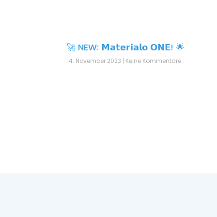
🚀 NEW: 𝗠𝗮𝘁𝗲𝗿𝗶𝗮𝗹𝗼 𝗢𝗡𝗘! 🌟
14. November 2023
Keine Kommentare