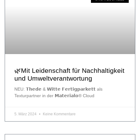
🌿Mit Leidenschaft für Nachhaltigkeit
und Umweltverantwortung
NEU: 𝗧𝗵𝗲𝗱𝗲 & 𝗪𝗶𝘁𝘁𝗲 𝗙𝗲𝗿𝘁𝗶𝗴𝗽𝗮𝗿𝗸𝗲𝘁𝘁 als
Texturpartner in der 𝗠𝗮𝘁𝗲𝗿𝗶𝗮𝗹𝗼® Cloud
5. März 2024
Keine Kommentare