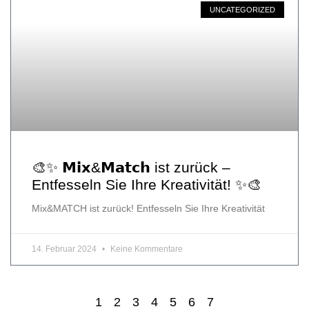
UNCATEGORIZED
🎨✨ 𝗠𝗶𝘅&𝗠𝗮𝘁𝗰𝗵 ist zurück –
Entfesseln Sie Ihre Kreativität! ✨🎨
Mix&MATCH ist zurück! Entfesseln Sie Ihre Kreativität
14. Februar 2024
Keine Kommentare
1
2
3
4
5
6
7