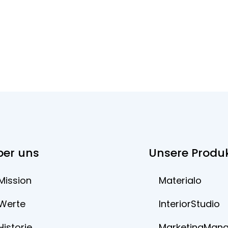
ber uns
Unsere Produ
Mission
Materialo
Werte
InteriorStudio
Historie
MarketingMan