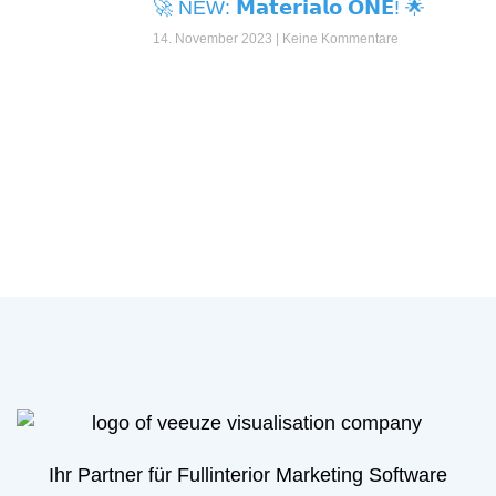
🚀 NEW: 𝗠𝗮𝘁𝗲𝗿𝗶𝗮𝗹𝗼 𝗢𝗡𝗘! 🌟
14. November 2023
Keine Kommentare
Ihr Partner für Fullinterior Marketing Software